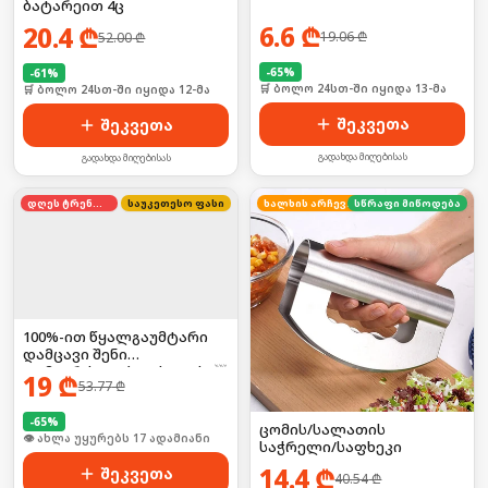
ბატარეით 4ც
6.6
₾
20.4
₾
19.06
₾
52.00
₾
-
65
%
-
61
%
🛒 ბოლო 24სთ-ში იყიდა 13-მა
🛒 ბოლო 24სთ-ში იყიდა 12-მა
შეკვეთა
შეკვეთა
გადახდა მიღებისას
გადახდა მიღებისას
დღეს ტრენდში
საუკეთესო ფასი
ხალხის არჩევანი
სწრაფი მიწოდება
100%-ით წყალგაუმტარი
დამცავი შენი
დამაგრძელებლისთვის! ☔
19
₾
53.77
₾
🛡️
-
65
%
ცომის/სალათის
🛒 ბოლო 24სთ-ში იყიდა 27-მა
საჭრელი/საფხეკი
14.4
₾
შეკვეთა
40.54
₾