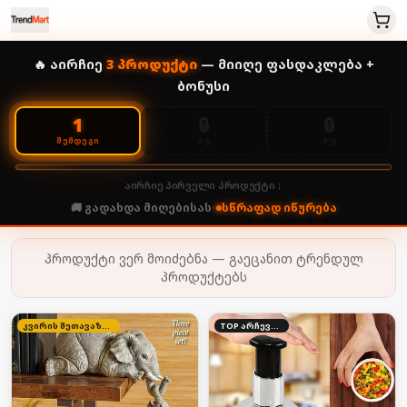
🔥 აირჩიე
3
პროდუქტი
— მიიღე ფასდაკლება +
ბონუსი
🔒
🔒
1
2-Ე
3-Ე
ᲨᲔᲛᲓᲔᲒᲘ
აირჩიე პირველი პროდუქტი ↓
🚚 გადახდა მიღებისას
•
სწრაფად იწურება
პროდუქტი ვერ მოიძებნა — გაეცანით ტრენდულ
პროდუქტებს
კვირის შეთავაზება
TOP არჩევანი