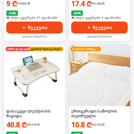
9
₾
17.4
₾
19.63
₾
51.36
₾
-
54
%
-
66
%
🛒 ბოლო 24სთ-ში იყიდა 47-მა
🛒 ბოლო 24სთ-ში იყიდა 28-მა
შეკვეთა
შეკვეთა
გადახდა მიღებისას
გადახდა მიღებისას
კვირის შეთავაზება
სწრაფად იყიდება
ხალხის არჩევანი
დასაკეცი ლეპტოპის
ერთჯერადი საწოლის
მაგიდა
თეთრეული
40.8
₾
10.8
₾
93.19
₾
32.19
₾