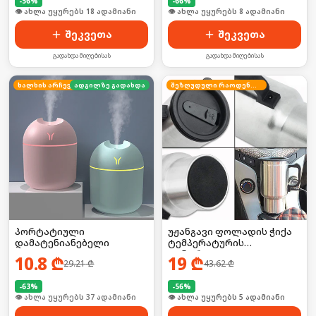
-
56
%
-
66
%
🛒 ბოლო 24სთ-ში იყიდა 28-მა
🛒 ბოლო 24სთ-ში იყიდა 15-მა
შეკვეთა
შეკვეთა
გადახდა მიღებისას
გადახდა მიღებისას
ხალხის არჩევანი
ადგილზე გადახდა
შეზღუდული რაოდენობა
პორტატიული
უჟანგავი ფოლადის ჭიქა
დამატენიანებელი
ტემპერატურის
კონტროლით
10.8
₾
19
₾
29.21
₾
43.62
₾
-
63
%
-
56
%
🛒 ბოლო 24სთ-ში იყიდა 9-მა
🛒 ბოლო 24სთ-ში იყიდა 7-მა