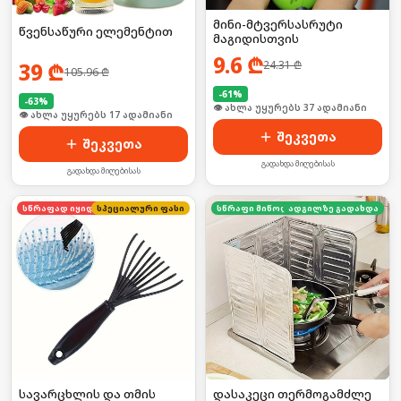
მინი-მტვერსასრუტი
წვენსაწური ელემენტით
მაგიდისთვის
9.6
₾
24.31
₾
39
₾
105.96
₾
-
61
%
-
63
%
🛒 ბოლო 24სთ-ში იყიდა 8-მა
🛒 ბოლო 24სთ-ში იყიდა 27-მა
შეკვეთა
შეკვეთა
გადახდა მიღებისას
გადახდა მიღებისას
სწრაფად იყიდება
სპეციალური ფასი
სწრაფი მიწოდება
ადგილზე გადახდა
სავარცხლის და თმის
დასაკეცი თერმოგამძლე