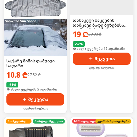
დასაკეცი საკვების
დამცავი ბადე ბუზებისა
და მტვრისგან 🪰❌
19
₾
39.98
₾
-
52
%
🛒 ბოლო 24სთ-ში იყიდა 23-მა
შეკვეთა
საქარე მინის დამცავი
საფარი
გადახდა მიღებისას
10.8
₾
27.52
₾
-
61
%
🛒 ბოლო 24სთ-ში იყიდა 53-მა
შეკვეთა
გადახდა მიღებისას
პოპულარული
მარტივი შეკვეთა
კვირის შეთავაზება
სწრაფად იყიდება