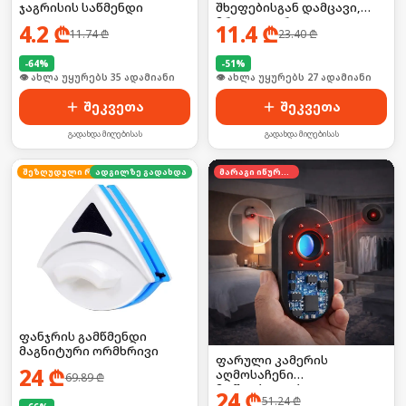
ჯაგრისის საწმენდი
შხეფებისგან დამცავი,
მრავალჯერადი
4.2
₾
11.4
₾
11.74
₾
23.40
₾
-
64
%
-
51
%
🛒 ბოლო 24სთ-ში იყიდა 53-მა
🛒 ბოლო 24სთ-ში იყიდა 35-მა
შეკვეთა
შეკვეთა
გადახდა მიღებისას
გადახდა მიღებისას
ადგილზე გადახდა
შეზღუდული რაოდენობა
მარაგი იწურება
ფანჯრის გამწმენდი
მაგნიტური ორმხრივი
ფარული კამერის
24
₾
აღმოსაჩენი
69.89
₾
მოწყობილობა
24
₾
51.24
₾