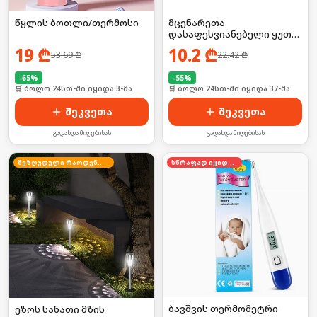
წყლის ბოთლი/თერმოსი
მცენარეთა
დასაფესვიანებელი ყუთი
2ც
19
₾
10.2
₾
53.69
₾
22.42
₾
-
65
%
-
55
%
🛒 ბოლო 24სთ-ში იყიდა 3-მა
🛒 ბოლო 24სთ-ში იყიდა 37-მა
შეკვეთა
შეკვეთა
გადახდა მიღებისას
გადახდა მიღებისას
შეზღუდული რაოდენობა
სწრაფად იყიდება
ბავშვის თერმომეტრი
ეზოს სანათი მზის