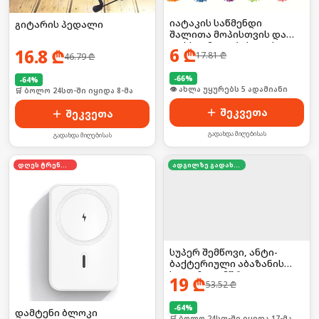
იატაკის საწმენდი
გიტარის პედალი
შალითა მოპისთვის და
ფეხსაცმელებისთვის 2ც
6
₾
16.8
₾
17.81
₾
46.79
₾
-
66
%
-
64
%
🛒 ბოლო 24სთ-ში იყიდა 11-მა
🛒 ბოლო 24სთ-ში იყიდა 8-მა
შეკვეთა
შეკვეთა
გადახდა მიღებისას
გადახდა მიღებისას
დღეს ტრენდში
ადგილზე გადახდა
სუპერ შემწოვი, ანტი-
ბაქტერიული აბაზანის
ხალიჩა — მშრალი და
19
₾
53.52
₾
უსაფრთხო იატაკისთვის
-
64
%
დამტენი ბლოკი
🛒 ბოლო 24სთ-ში იყიდა 17-მა