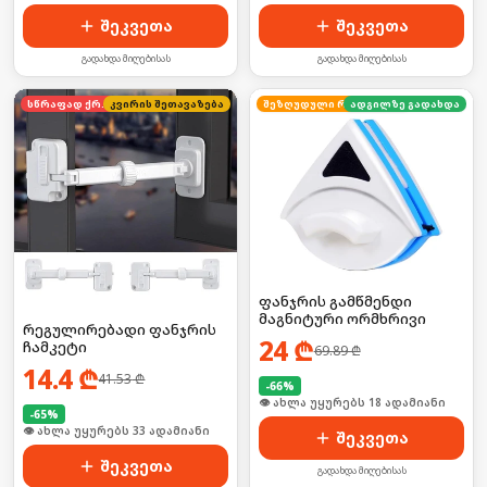
შეკვეთა
შეკვეთა
გადახდა მიღებისას
გადახდა მიღებისას
სწრაფად ქრება
კვირის შეთავაზება
ადგილზე გადახდა
შეზღუდული რაოდენობა
ფანჯრის გამწმენდი
მაგნიტური ორმხრივი
რეგულირებადი ფანჯრის
24
₾
ჩამკეტი
69.89
₾
14.4
₾
41.53
₾
-
66
%
🛒 ბოლო 24სთ-ში იყიდა 24-მა
-
65
%
🛒 ბოლო 24სთ-ში იყიდა 44-მა
შეკვეთა
შეკვეთა
გადახდა მიღებისას