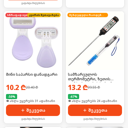
გადახდა მიღებისას
კვირის შეთავაზება
სწრაფად იყიდება
შეზღუდული რაოდენობა
მინი საპარსი დანადგარი
სამზარეულოს
თერმომეტრი, ზეთის
ტემპერატურის საზომი
10.2
₾
13.2
₾
20.40
₾
39.55
₾
ელემენტზე
-
50
%
-
67
%
🛒 ბოლო 24სთ-ში იყიდა 46-მა
🛒 ბოლო 24სთ-ში იყიდა 31-მა
შეკვეთა
შეკვეთა
გადახდა მიღებისას
გადახდა მიღებისას