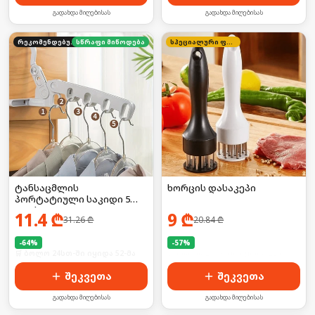
გადახდა მიღებისას
გადახდა მიღებისას
რეკომენდებული
სწრაფი მიწოდება
სპეციალური ფასი
ტანსაცმლის
ხორცის დასაკეპი
პორტატიული საკიდი 5
კაუჭით
11.4
₾
9
₾
31.26
₾
20.84
₾
-
64
%
-
57
%
🛒 ბოლო 24სთ-ში იყიდა 52-მა
🛒 ბოლო 24სთ-ში იყიდა 22-მა
შეკვეთა
შეკვეთა
გადახდა მიღებისას
გადახდა მიღებისას