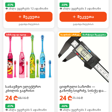
-
65
%
-
60
%
🛒 ბოლო 24სთ-ში იყიდა 21-მა
🛒 ბოლო 24სთ-ში იყიდა 4-მა
შეკვეთა
შეკვეთა
გადახდა მიღებისას
გადახდა მიღებისას
სწრაფად იყიდება
ხალხის არჩევანი
მარტივი შეკვეთა
საბავშვო ელექტრო
ციფრული საზომი —
კბილის ჯაგრისი
გაზომე სიგრძე, სისქე და
დიამეტრი LCD ეკრანით!
24
₾
24
₾
68.16
₾
71.16
₾
-
65
%
-
66
%
🛒 ბოლო 24სთ-ში იყიდა 8-მა
🛒 ბოლო 24სთ-ში იყიდა 3-მა