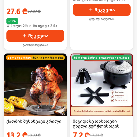
27.6
₾
შეკვეთა
67.07
₾
გადახდა მიღებისას
-
59
%
🛒 ბოლო 24სთ-ში იყიდა 2-მა
შეკვეთა
გადახდა მიღებისას
ხალხის არჩევანი
სპეციალური ფასი
სწრაფი მიწოდება
ადგილზე გადახდა
ქათმის შესაწვავი გრილი
მაგიდაზე დასადები
ცხელი ჭურჭლისთვის
13.2
₾
7.2
₾
38.93
₾
17.31
₾