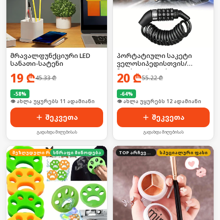
მრავალფუნქციური LED
პორტატიული საკეტი
სანათი-სატენი
ველოსიპედისთვის/
ჩაფხუტისთვის
19
₾
20
₾
45.33
₾
55.22
₾
-
58
%
-
64
%
🛒 ბოლო 24სთ-ში იყიდა 16-მა
🛒 ბოლო 24სთ-ში იყიდა 18-მა
შეკვეთა
შეკვეთა
გადახდა მიღებისას
გადახდა მიღებისას
სწრაფი მიწოდება
შეზღუდული რაოდენობა
TOP არჩევანი
სპეციალური ფასი