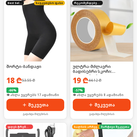
Best Seller
საუკეთესო ფასი
რეკომენდებული
შორტი-ბანდაჟი
ულტრა-მძლავრი
ბადისებრი სკოჩი:
დააფიქსირე
18
₾
19
₾
53.55
₾
44.12
₾
ხალიჩებიდან დაწყებული,
მძიმე ტექნიკით
-
66
%
დამთავრებული! 🦍💥
-
57
%
👁 ახლა უყურებს 17 ადამიანი
👁 ახლა უყურებს 8 ადამიანი
შეკვეთა
შეკვეთა
გადახდა მიღებისას
გადახდა მიღებისას
დღეს ტრენდში
ხალხის არჩევანი
მარტივი შეკვეთა