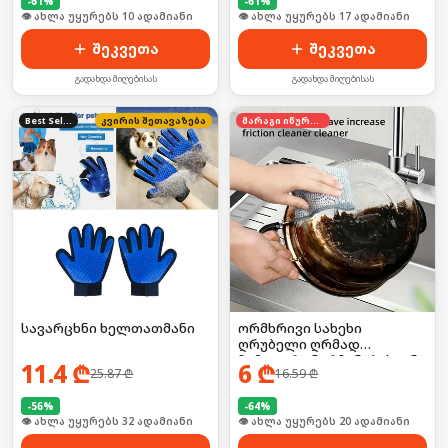
-
61
%
-
61
%
🛒 ბოლო 24სთ-ში იყიდა 15-მა
🛒 ბოლო 24სთ-ში იყიდა 23-მა
შეკვეთა
შეკვეთა
გადახდა მიღებისას
გადახდა მიღებისას
Best Seller
კვირის შეთავაზება
მარაგი იწურება
სავარცხნი ხელთათმანი
ორმხრივი სახეხი
ღრუბელი ღრმად
ჩამჯდარი ნარჩენებისგან
11.4
₾
6
₾
25.87
₾
16.59
₾
-
56
%
-
64
%
🛒 ბოლო 24სთ-ში იყიდა 43-მა
🛒 ბოლო 24სთ-ში იყიდა 26-მა