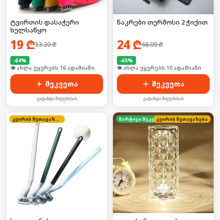
ტვირთის დასაჭერი
ნაკრები თერმოსი 2 ჭიქით
ხელსაწყო
19
₾
24
₾
53.20
₾
68.09
₾
-
64
%
-
65
%
👁 ახლა უყურებს 16 ადამიანი
🛒 ბოლო 24სთ-ში იყიდა 16-მა
შეკვეთა
შეკვეთა
გადახდა მიღებისას
გადახდა მიღებისას
კვირის შეთავაზება
კვირის შეთავაზება
მარტივი შეკვეთა