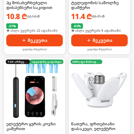
2ც მოსახერხებელი
ტელეფონის საწოლზე
დისპენსერი საკიდით
დამჭერი
10.8
₾
11.4
₾
22.10
₾
30.71
₾
-
51
%
-
63
%
🛒 ბოლო 24სთ-ში იყიდა 34-მა
🛒 ბოლო 24სთ-ში იყიდა 9-მა
შეკვეთა
შეკვეთა
გადახდა მიღებისას
გადახდა მიღებისას
TOP არჩევანი
ადგილზე გადახდა
სწრაფი მიწოდება
ელექტრო ყურის კოვზი
ნათურა, ფრთებიანი
კამერით
დასაკეცი, ელექტრო