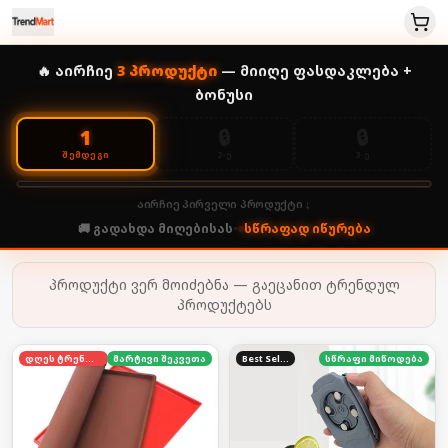
🔥 აირჩიე
3
პროდუქტი
— მიიღე ფასდაკლება +
ბონუსი
🔒
🔒
1
2-Ე
3-Ე
ᲨᲔᲛᲓᲔᲒᲘ
აირჩიე პირველი პროდუქტი ↓
🚚 გადახდა მიღებისას
•
სწრაფად იწურება
პროდუქტი ვერ მოიძებნა — გაეცანით ტრენდულ
პროდუქტებს
დღეს ტრენდში
მარტივი შეკვეთა
Best Seller
სწრაფი მიწოდება