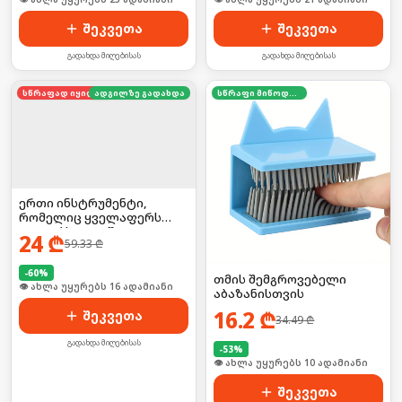
შეკვეთა
შეკვეთა
გადახდა მიღებისას
გადახდა მიღებისას
სწრაფად იყიდება
ადგილზე გადახდა
სწრაფი მიწოდება
ერთი ინსტრუმენტი,
რომელიც ყველაფერს
აკეთებს — 52-ში-1
24
₾
59.33
₾
უნივერსალური
მოწყობილობა
-
60
%
თმის შემგროვებელი
🛒 ბოლო 24სთ-ში იყიდა 21-მა
აბაზანისთვის
16.2
₾
შეკვეთა
34.49
₾
გადახდა მიღებისას
-
53
%
🛒 ბოლო 24სთ-ში იყიდა 11-მა
შეკვეთა