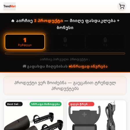
🔥 აირჩიე
3
პროდუქტი
— მიიღე ფასდაკლება +
ბონუსი
🔒
🔒
1
2-Ე
3-Ე
ᲨᲔᲛᲓᲔᲒᲘ
აირჩიე პირველი პროდუქტი ↓
🚚 გადახდა მიღებისას
•
სწრაფად იწურება
პროდუქტი ვერ მოიძებნა — გაეცანით ტრენდულ
პროდუქტებს
Best Seller
სწრაფი მიწოდება
დღეს ტრენდში