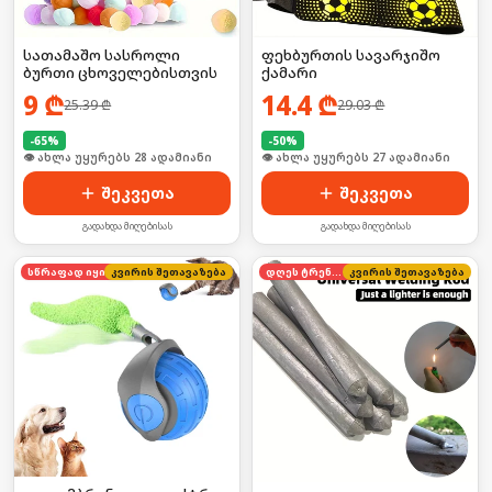
სათამაშო სასროლი
ფეხბურთის სავარჯიშო
ბურთი ცხოველებისთვის
ქამარი
9
₾
14.4
₾
25.39
₾
29.03
₾
-
65
%
-
50
%
🛒 ბოლო 24სთ-ში იყიდა 43-მა
🛒 ბოლო 24სთ-ში იყიდა 42-მა
შეკვეთა
შეკვეთა
გადახდა მიღებისას
გადახდა მიღებისას
კვირის შეთავაზება
სწრაფად იყიდება
დღეს ტრენდში
კვირის შეთავაზება