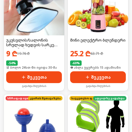
უკუსვლის/სალონის
მინი ელექტრო ბლენდერი
სრულად ხედვის სარკე
ავტომობილისთვის
9
₾
25.2
₾
19.76
₾
63.71
₾
-
54
%
-
60
%
🛒 ბოლო 24სთ-ში იყიდა 30-მა
🛒 ბოლო 24სთ-ში იყიდა 22-მა
შეკვეთა
შეკვეთა
გადახდა მიღებისას
გადახდა მიღებისას
კვირის შეთავაზება
სწრაფად იყიდება
საუკეთესო ფასი
ადგილზე გადახდა