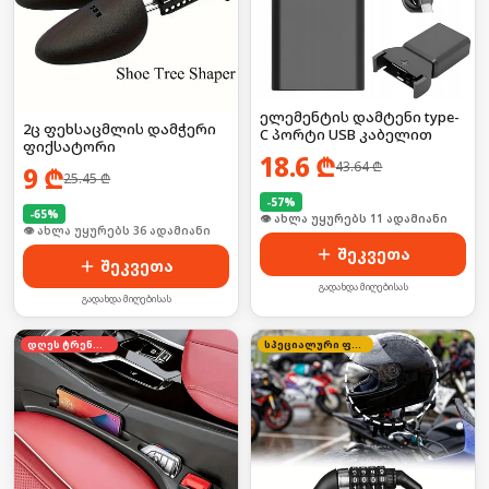
ელემენტის დამტენი type-
2ც ფეხსაცმლის დამჭერი
C პორტი USB კაბელით
ფიქსატორი
18.6
₾
43.64
₾
9
₾
25.45
₾
-
57
%
-
65
%
🛒 ბოლო 24სთ-ში იყიდა 17-მა
🛒 ბოლო 24სთ-ში იყიდა 48-მა
შეკვეთა
შეკვეთა
გადახდა მიღებისას
გადახდა მიღებისას
დღეს ტრენდში
სპეციალური ფასი