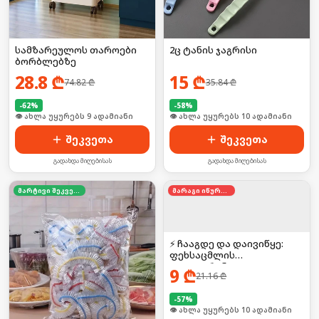
სამზარეულოს თაროები
2ც ტანის ჯაგრისი
ბორბლებზე
28.8
₾
15
₾
74.82
₾
35.84
₾
-
62
%
-
58
%
🛒 ბოლო 24სთ-ში იყიდა 13-მა
🛒 ბოლო 24სთ-ში იყიდა 12-მა
შეკვეთა
შეკვეთა
გადახდა მიღებისას
გადახდა მიღებისას
მარტივი შეკვეთა
მარაგი იწურება
⚡ ჩააგდე და დაივიწყე:
ფეხსაცმლის
დეოდორანტი
9
₾
21.16
₾
-
57
%
🛒 ბოლო 24სთ-ში იყიდა 17-მა