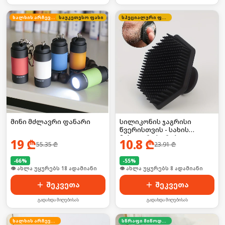
ხალხის არჩევანი
საუკეთესო ფასი
სპეციალური ფასი
მინი მძლავრი ფანარი
სილიკონის ჯაგრისი
წვერისთვის - სახის
მასაჟორი სკრაბი
19
₾
10.8
₾
55.35
₾
23.91
₾
-
66
%
-
55
%
🛒 ბოლო 24სთ-ში იყიდა 25-მა
🛒 ბოლო 24სთ-ში იყიდა 16-მა
შეკვეთა
შეკვეთა
გადახდა მიღებისას
გადახდა მიღებისას
ხალხის არჩევანი
სწრაფი მიწოდება