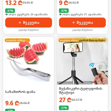
13.2
₾
9
₾
39.55
₾
26.92
₾
ელემენტზე
-
67
%
-
67
%
🛒 ბოლო 24სთ-ში იყიდა 31-მა
🛒 ბოლო 24სთ-ში იყიდა 41-მა
შეკვეთა
შეკვეთა
გადახდა მიღებისას
გადახდა მიღებისას
ხალხის არჩევანი
ხალხის არჩევანი
კვირის შეთავაზება
მექანიკური ტელეფონის
საზამთროს დანა
შტატივი
27
₾
63.37
₾
9.6
₾
28.66
₾
-
57
%
-
67
%