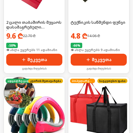
2 ცალი თაბაშირის მუყაოს
ტექნიკის საწმენდი ფუნჯი
დასამაგრებელი
ხელსაწყო
9.6
₾
4.8
₾
22.70
₾
14.06
₾
-
58
%
-
66
%
🛒 ბოლო 24სთ-ში იყიდა 19-მა
🛒 ბოლო 24სთ-ში იყიდა 16-მა
შეკვეთა
შეკვეთა
გადახდა მიღებისას
გადახდა მიღებისას
კვირის შეთავაზება
ადგილზე გადახდა
პოპულარული
საუკეთესო ფასი