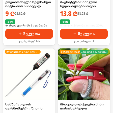
ერგონომიული ხელსაწყო
მაგნიტური სამაჯური
მატრასის ასაწევად
ხელსაწყოებისთვის
9
₾
13.8
₾
22.82
₾
38.53
₾
-
61
%
-
64
%
🛒 ბოლო 24სთ-ში იყიდა 13-მა
🛒 ბოლო 24სთ-ში იყიდა 20-მა
შეკვეთა
შეკვეთა
გადახდა მიღებისას
გადახდა მიღებისას
შეზღუდული რაოდენობა
ადგილზე გადახდა
შეზღუდული რაოდენობა
სამზარეულოს
მრავალფუნქციური მინი
თერმომეტრი, ზეთის
დანა/საჭრელი
ტემპერატურის საზომი