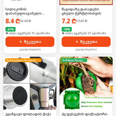
სილიკონის
მაგიდაზე დასადები
დასასუფთავაბელი
ცხელი ჭურჭლისთვის
ჯაგრისი სველი
8.4
₾
7.2
₾
21.29
₾
17.31
₾
წერტილებისთვის
-
61
%
-
58
%
🛒 ბოლო 24სთ-ში იყიდა 20-მა
🛒 ბოლო 24სთ-ში იყიდა 36-მა
შეკვეთა
შეკვეთა
გადახდა მიღებისას
გადახდა მიღებისას
შეზღუდული რაოდენობა
მარტივი შეკვეთა
უჟანგავი ფოლადის ჭიქა
2ც ფესვების ფიქსატორი-