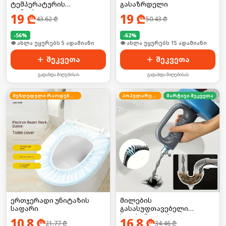
ტემპერატურის
გასაზრდელი
კონტროლით
19
₾
19
₾
43.62
₾
50.43
₾
-
56
%
-
62
%
🛒 ბოლო 24სთ-ში იყიდა 7-მა
🛒 ბოლო 24სთ-ში იყიდა 23-მა
შეკვეთა
შეკვეთა
გადახდა მიღებისას
გადახდა მიღებისას
შეზღუდული რაოდენობა
პოპულარული
მარტივი შეკვეთა
ერთჯერადი უნიტაზის
მილების
საფარი
გასასუფთავებელი
ხელსაწყო დრეკადი
10.8
₾
16.8
₾
21.77
₾
34.46
₾
მავთულით