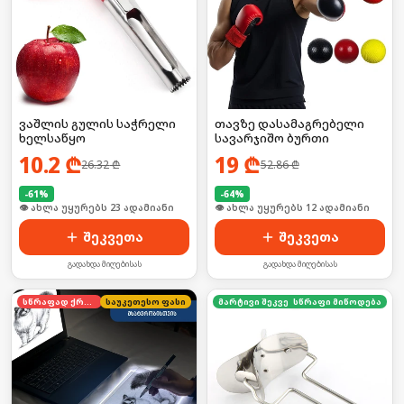
ვაშლის გულის საჭრელი
თავზე დასამაგრებელი
ხელსაწყო
სავარჯიშო ბურთი
10.2
₾
19
₾
26.32
₾
52.86
₾
-
61
%
-
64
%
🛒 ბოლო 24სთ-ში იყიდა 31-მა
🛒 ბოლო 24სთ-ში იყიდა 19-მა
შეკვეთა
შეკვეთა
გადახდა მიღებისას
გადახდა მიღებისას
სწრაფად ქრება
საუკეთესო ფასი
მარტივი შეკვეთა
სწრაფი მიწოდება