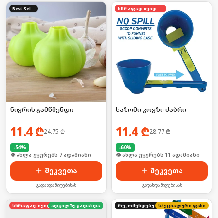
Best Seller
სწრაფად იყიდება
ნივრის გამწმენდი
საზომი კოვზი ძაბრი
11.4
₾
11.4
₾
24.75
₾
28.77
₾
-
54
%
-
60
%
🛒 ბოლო 24სთ-ში იყიდა 8-მა
🛒 ბოლო 24სთ-ში იყიდა 14-მა
შეკვეთა
შეკვეთა
გადახდა მიღებისას
გადახდა მიღებისას
სწრაფად იყიდება
ადგილზე გადახდა
რეკომენდებული
სპეციალური ფასი