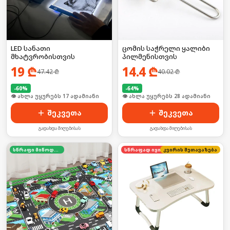
LED სანათი
ცომის საჭრელი ყალიბი
მხატვრობისთვის
პილმენისთვის
19
₾
14.4
₾
47.42
₾
40.02
₾
-
60
%
-
64
%
🛒 ბოლო 24სთ-ში იყიდა 24-მა
🛒 ბოლო 24სთ-ში იყიდა 38-მა
შეკვეთა
შეკვეთა
გადახდა მიღებისას
გადახდა მიღებისას
სწრაფი მიწოდება
კვირის შეთავაზება
სწრაფად იყიდება