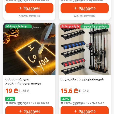
ამოსავსებად
შეკვეთა
შეკვეთა
გადახდა მიღებისას
გადახდა მიღებისას
სწრაფი მიწოდება
მარაგი იწურება
ადგილზე გადახდა
მანათობელი
სადგამი ანკესებისთვის
გამჭვირვალე დაფა
19
₾
15.6
₾
41.65
₾
41.92
₾
-
54
%
-
63
%
🛒 ბოლო 24სთ-ში იყიდა 26-მა
👁 ახლა უყურებს 17 ადამიანი
შეკვეთა
შეკვეთა