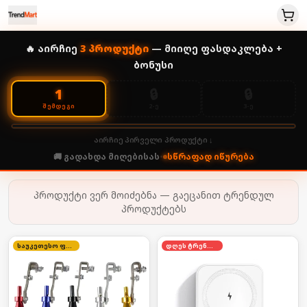
🔥 აირჩიე
3
პროდუქტი
— მიიღე ფასდაკლება +
ბონუსი
🔒
🔒
1
2-Ე
3-Ე
ᲨᲔᲛᲓᲔᲒᲘ
აირჩიე პირველი პროდუქტი ↓
🚚 გადახდა მიღებისას
•
სწრაფად იწურება
პროდუქტი ვერ მოიძებნა — გაეცანით ტრენდულ
პროდუქტებს
საუკეთესო ფასი
დღეს ტრენდში