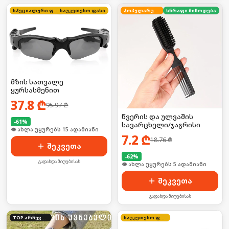
სპეციალური ფასი
საუკეთესო ფასი
პოპულარული
სწრაფი მიწოდება
მზის სათვალე
ყურსასმენით
37.8
₾
95.97
₾
წვერის და ულვაშის
-
61
%
სავარცხელი/ჯაგრისი
🛒 ბოლო 24სთ-ში იყიდა 19-მა
7.2
₾
18.76
₾
შეკვეთა
-
62
%
გადახდა მიღებისას
შეკვეთა
გადახდა მიღებისას
TOP არჩევანი
საუკეთესო ფასი