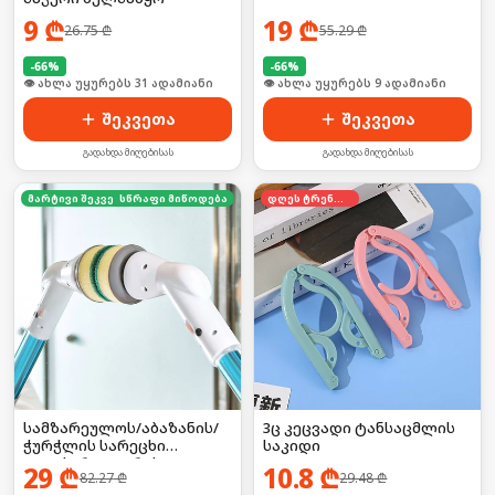
9
₾
19
₾
26.75
₾
55.29
₾
-
66
%
-
66
%
🛒 ბოლო 24სთ-ში იყიდა 41-მა
🛒 ბოლო 24სთ-ში იყიდა 10-მა
შეკვეთა
შეკვეთა
გადახდა მიღებისას
გადახდა მიღებისას
მარტივი შეკვეთა
სწრაფი მიწოდება
დღეს ტრენდში
სამზარეულოს/აბაზანის/
3ც კეცვადი ტანსაცმლის
ჭურჭლის სარეცხი
საკიდი
ელექტრო ჯაგრისი +
29
₾
10.8
₾
82.27
₾
29.48
₾
სხვადასხვა თავაკები