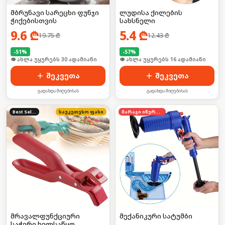
მბრუნავი სარეცხი ფუნჯი
ლუდისა ქილების
ჭიქებისთვის
სახსნელი
9.6
₾
5.4
₾
19.75
₾
12.43
₾
-
51
%
-
57
%
🛒 ბოლო 24სთ-ში იყიდა 40-მა
🛒 ბოლო 24სთ-ში იყიდა 20-მა
შეკვეთა
შეკვეთა
გადახდა მიღებისას
გადახდა მიღებისას
Best Seller
საუკეთესო ფასი
მარაგი იწურება
მრავალფუნქციური
მექანიკური სატუმბი
საჭერი ხელსაწყო