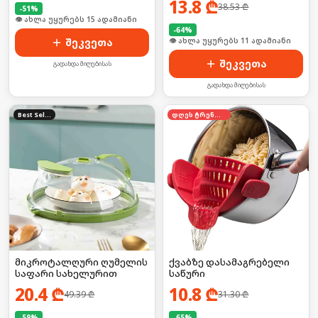
13.8
₾
38.53
₾
-
51
%
🛒 ბოლო 24სთ-ში იყიდა 19-მა
-
64
%
შეკვეთა
🛒 ბოლო 24სთ-ში იყიდა 20-მა
შეკვეთა
გადახდა მიღებისას
გადახდა მიღებისას
Best Seller
დღეს ტრენდში
მიკროტალღური ღუმელის
ქვაბზე დასამაგრებელი
საფარი სახელურით
საწური
20.4
₾
10.8
₾
49.39
₾
31.30
₾
-
59
%
-
65
%