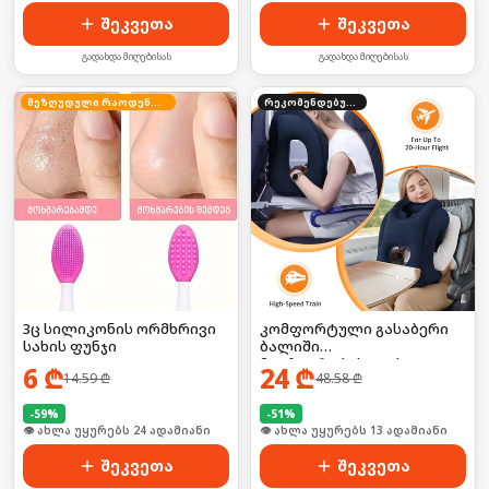
შეკვეთა
შეკვეთა
გადახდა მიღებისას
გადახდა მიღებისას
შეზღუდული რაოდენობა
რეკომენდებული
3ც სილიკონის ორმხრივი
კომფორტული გასაბერი
სახის ფუნჯი
ბალიში
მოგზაურობისთვის
6
₾
24
₾
14.59
₾
48.58
₾
-
59
%
-
51
%
🛒 ბოლო 24სთ-ში იყიდა 32-მა
🛒 ბოლო 24სთ-ში იყიდა 19-მა
შეკვეთა
შეკვეთა