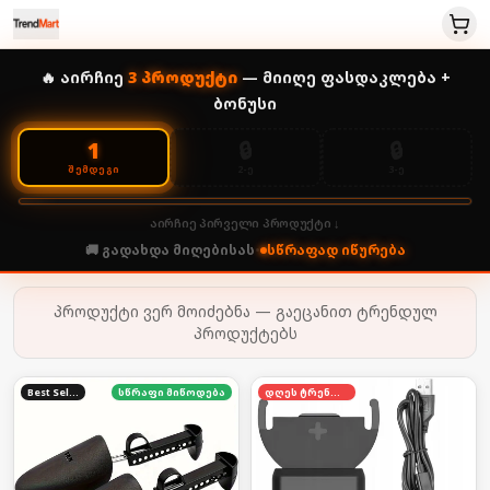
🔥 აირჩიე
3
პროდუქტი
— მიიღე ფასდაკლება +
ბონუსი
🔒
🔒
1
2-Ე
3-Ე
ᲨᲔᲛᲓᲔᲒᲘ
აირჩიე პირველი პროდუქტი ↓
🚚 გადახდა მიღებისას
•
სწრაფად იწურება
პროდუქტი ვერ მოიძებნა — გაეცანით ტრენდულ
პროდუქტებს
Best Seller
სწრაფი მიწოდება
დღეს ტრენდში