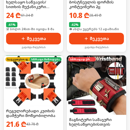
ხელსაყო საწვავის/
ბოსტნეულის ფორმის
სითხის მექანიკური
კონტეინერი 2ც
გადასხმისთვის
24
₾
10.8
₾
61.34
₾
28.49
₾
-
61
%
-
62
%
🛒 ბოლო 24სთ-ში იყიდა 8-მა
🛒 ბოლო 24სთ-ში იყიდა 20-მა
შეკვეთა
შეკვეთა
გადახდა მიღებისას
გადახდა მიღებისას
საუკეთესო ფასი
სწრაფი მიწოდება
სწრაფად ქრება
რეგულირებადი კუთხის
დამჭერი მოწყობილობა
მაგნიტური სამაჯური
21.6
₾
43.78
₾
ხელსაწყოებისთვის