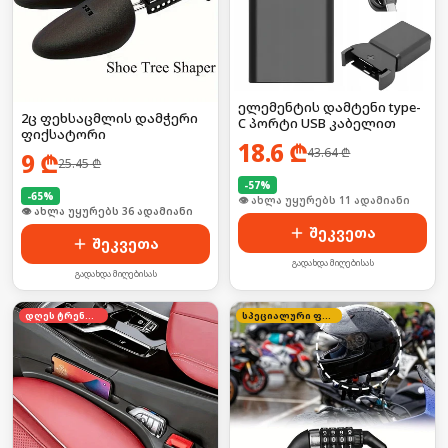
ელემენტის დამტენი type-
2ც ფეხსაცმლის დამჭერი
C პორტი USB კაბელით
ფიქსატორი
18.6
₾
43.64
₾
9
₾
25.45
₾
-
57
%
-
65
%
🛒 ბოლო 24სთ-ში იყიდა 17-მა
🛒 ბოლო 24სთ-ში იყიდა 48-მა
შეკვეთა
შეკვეთა
გადახდა მიღებისას
გადახდა მიღებისას
დღეს ტრენდში
სპეციალური ფასი