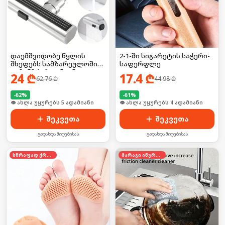
დაემშვიდობე წყლის
2-1-ში სიგარეტის საჭერი-
შხეფებს სამზარეულოში
საფერფლე
— ჩანჩქერი ონკანი
24
₾
17.4
₾
62.76
₾
44.98
₾
იდეალური ნაკადით! 💦❌ 3
რეჟიმით
-
62
%
-
61
%
🛒 ბოლო 24სთ-ში იყიდა 7-მა
🛒 ბოლო 24სთ-ში იყიდა 2-მა
შეკვეთა
შეკვეთა
გადახდა მიღებისას
გადახდა მიღებისას
სწრაფად ქრება
მარაგი იწურება