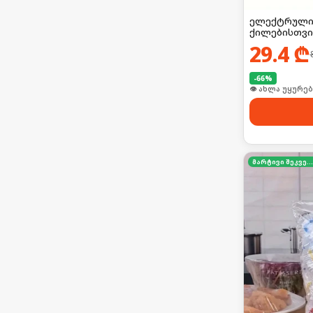
ელექტრული 
ქილებისთვი
29.4
₾
-
66
%
🛒 ბოლო 24სთ-შ
მარტივი შეკვეთა