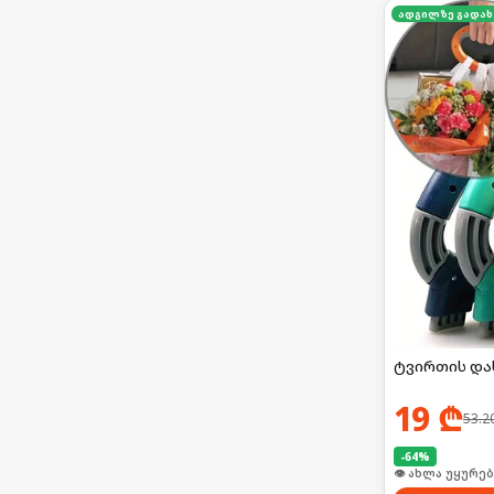
ა
ტვირთის და
19
₾
53.2
-
64
%
👁 ახლა უყურებ