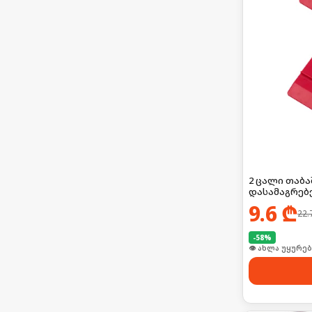
2 ცალი თაბა
დასამაგრებ
9.6
₾
22.
-
58
%
🛒 ბოლო 24სთ-შ