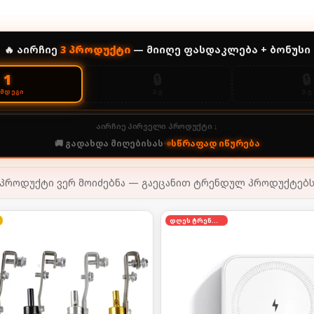
🔥 აირჩიე
3
პროდუქტი
— მიიღე ფასდაკლება + ბონუსი
🔒
🔒
1
2-Ე
3-Ე
ᲔᲛᲓᲔᲒᲘ
აირჩიე პირველი პროდუქტი ↓
🚚 გადახდა მიღებისას
•
სწრაფად იწურება
პროდუქტი ვერ მოიძებნა — გაეცანით ტრენდულ პროდუქტებ
დღეს ტრენდში