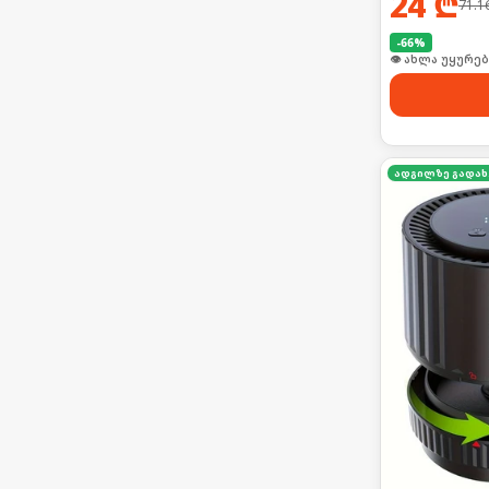
24
₾
71.1
-
66
%
👁 ახლა უყურებ
ა