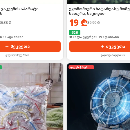
ვაკუუმის აპარატი
ეკონომიური ბატარეაზე მომუ
ს
ნათურა, საკიდით
19
₾
86.38
₾
39.90
₾
-
52
%
ი იყიდა 19-მა
👁 ახლა უყურებს 19 ადამიანი
შეკვეთა
შეკვეთა
გადახდა მიღებისას
გადახდა მიღებისას
დღეს ტრენდში