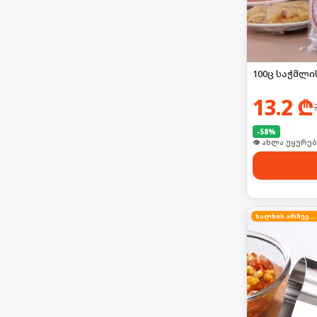
100ც საჭმლი
13.2
₾
-
58
%
👁 ახლა უყურებ
ხალხის არჩევანი