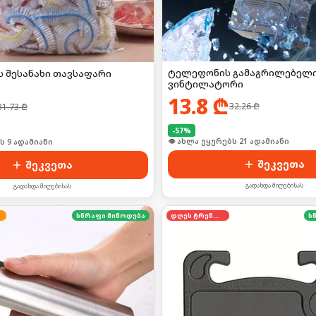
ტელეფონის გამაგრილებელ
ს შესანახი თავსაფარი
ვინტილატორი
13.8
₾
32.26
₾
31.73
₾
-
57
%
🛒 ბოლო 24სთ-ში იყიდა 28-მა
ს 9 ადამიანი
შეკვეთა
შეკვეთა
გადახდა მიღებისას
გადახდა მიღებისას
სწრაფი მიწოდება
დღეს ტრენდში
ს