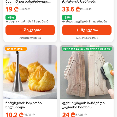
ბალიშები ხანგრძლივი
ჭურჭლის საშრობი
მუშაობისთვის
19
₾
33.6
₾
50.69
₾
81.01
₾
-
63
%
-
59
%
👁 ახლა უყურებს 14 ადამიანი
👁 ახლა უყურებს 11 ადამიანი
შეკვეთა
შეკვეთა
გადახდა მიღებისას
გადახდა მიღებისას
პოპულარული
მარტივი შეკვეთა
ადგილზე გადახდა
ნამცხვრის საცხობი
ფეხსაცმლის საწმენდი
ხელსაწყო
ჯაგრისი სითხის
დისპენსერით
10.2
₾
24
₾
25.31
₾
52.01
₾