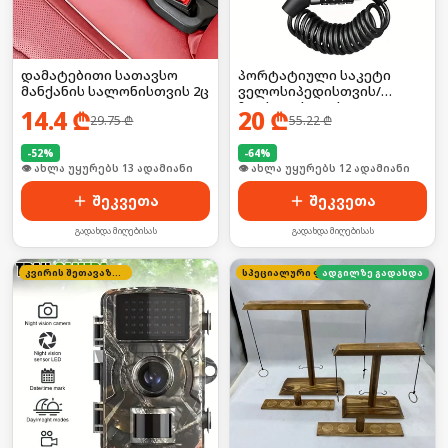
დამატებითი სათავსო
პორტატიული საკეტი
მანქანის სალონისთვის 2ც
ველოსიპედისთვის/
ჩაფხუტისთვის
14.4
₾
20
₾
29.75
₾
55.22
₾
-
52
%
-
64
%
👁 ახლა უყურებს 13 ადამიანი
👁 ახლა უყურებს 12 ადამიანი
შეკვეთა
შეკვეთა
გადახდა მიღებისას
გადახდა მიღებისას
კვირის შეთავაზება
სპეციალური ფასი
ადგილზე გადახდა