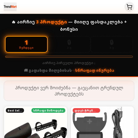
🔥 აირჩიე
3
პროდუქტი
— მიიღე ფასდაკლება +
ბონუსი
🔒
🔒
1
2-Ე
3-Ე
ᲨᲔᲛᲓᲔᲒᲘ
აირჩიე პირველი პროდუქტი ↓
🚚 გადახდა მიღებისას
•
სწრაფად იწურება
პროდუქტი ვერ მოიძებნა — გაეცანით ტრენდულ
პროდუქტებს
Best Seller
სწრაფი მიწოდება
დღეს ტრენდში