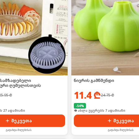
ასამზადებელი
ნივრის გამწმენდი
ური ღუმელისთვის
11.4
₾
25.95
₾
24.75
₾
-
54
%
ი იყიდა 36-მა
🛒 ბოლო 24სთ-ში იყიდა 8-მა
შეკვეთა
შეკვეთა
გადახდა მიღებისას
გადახდა მიღებისას