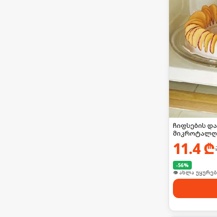
ჩიფსების დ
მიკროტალღ
11.4
₾
-
56
%
🛒 ბოლო 24სთ-შ