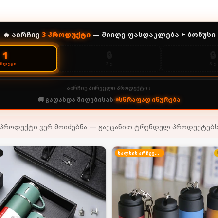
🔥 აირჩიე
3
პროდუქტი
— მიიღე ფასდაკლება + ბონუსი
🔒
🔒
1
2-Ე
3-Ე
ᲔᲛᲓᲔᲒᲘ
აირჩიე პირველი პროდუქტი ↓
🚚 გადახდა მიღებისას
•
სწრაფად იწურება
პროდუქტი ვერ მოიძებნა — გაეცანით ტრენდულ პროდუქტებ
ხალხის არჩევანი