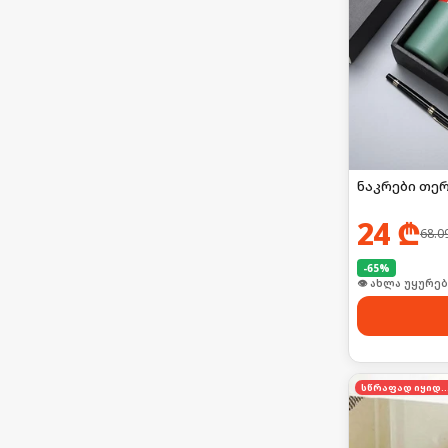
ნაკრები თერ
24
₾
68.0
-
65
%
🛒 ბოლო 24სთ-შ
სწრაფად იყი