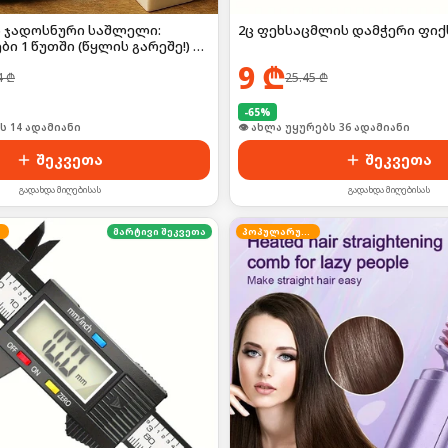
2ც ფეხსაცმლის დამჭერი ფი
 ჯადოსნური საშლელი:
ი 1 წუთში (წყლის გარეშე!) 🚫
9
₾
25.45
₾
4
₾
-
65
%
👁 ახლა უყურებს 36 ადამიანი
ი იყიდა 22-მა
შეკვეთა
შეკვეთა
გადახდა მიღებისას
გადახდა მიღებისას
მარტივი შეკვეთა
პოპულარული