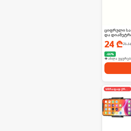
ციფრული საზ
და დიამეტრი
24
₾
71.1
-
66
%
🛒 ბოლო 24სთ-შ
სწრაფად ქრება