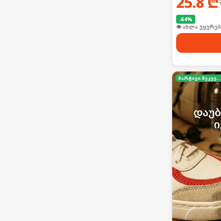
25.8
₾
-
64
%
🛒 ბოლო 24სთ-შ
მარტივი შეკვეთა