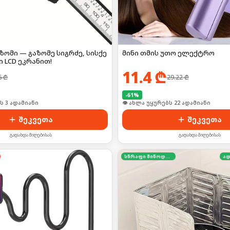
ომი — გაზომე სიგრძე, სისქე
მინი თმის უთო ელექტრო
 LCD ეკრანით!
11.4
₾
6
₾
29.22
₾
-
61
%
ი იყიდა 3-მა
🛒 ბოლო 24სთ-ში იყიდა 29-მა
შეკვეთა
შეკვეთა
გადახდა მიღებისას
გადახდა მიღებისას
სწრაფი მიწოდება
ად