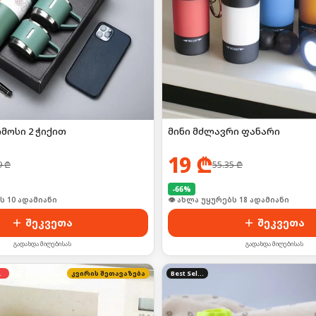
მოსი 2 ჭიქით
მინი მძლავრი ფანარი
19
₾
9
₾
55.35
₾
-
66
%
ი იყიდა 16-მა
🛒 ბოლო 24სთ-ში იყიდა 25-მა
შეკვეთა
შეკვეთა
გადახდა მიღებისას
გადახდა მიღებისას
დება
კვირის შეთავაზება
Best Seller