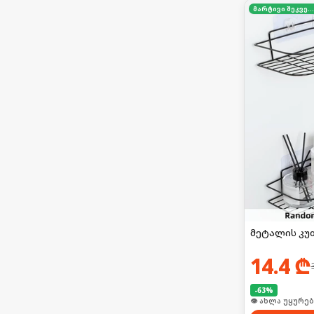
მარტივი შეკვეთა
მეტალის კუ
14.4
₾
-
63
%
🛒 ბოლო 24სთ-შ