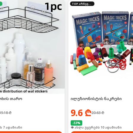
TOP არჩევანი
თხის თარო
ილუზიონისტის ნაკრები
9.6
₾
39.18
₾
20.63
₾
-
53
%
ი იყიდა 13-მა
👁 ახლა უყურებს 10 ადამიანი