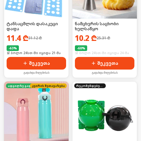
ტანსაცმლის დასაკეცი
ნამცხვრის საცხობი
დაფა
ხელსაწყო
11.4
₾
10.2
₾
31.12
₾
25.31
₾
-
63
%
-
60
%
🛒 ბოლო 24სთ-ში იყიდა 21-მა
🛒 ბოლო 24სთ-ში იყიდა 24-მა
შეკვეთა
შეკვეთა
გადახდა მიღებისას
გადახდა მიღებისას
კვირის შეთავაზება
ადგილზე გადახდა
რეკომენდებული