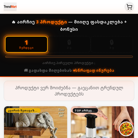
🔥 აირჩიე
3
პროდუქტი
— მიიღე ფასდაკლება +
ბონუსი
🔒
🔒
1
2-Ე
3-Ე
ᲨᲔᲛᲓᲔᲒᲘ
აირჩიე პირველი პროდუქტი ↓
🚚 გადახდა მიღებისას
•
სწრაფად იწურება
პროდუქტი ვერ მოიძებნა — გაეცანით ტრენდულ
პროდუქტებს
კვირის შეთავაზება
TOP არჩევანი