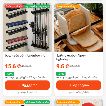
მარაგი იწურება
ადგილზე გადახდა
ხალხის არჩევანი
სადგამი ანკესებისთვის
პურის დასაჭრელი
ხესაწყო
15.6
₾
9.6
₾
41.92
₾
22.32
₾
-
63
%
-
57
%
🛒 ბოლო 24სთ-ში იყიდა 23-მა
🛒 ბოლო 24სთ-ში იყიდა 23-მა
შეკვეთა
შეკვეთა
გადახდა მიღებისას
გადახდა მიღებისას
პოპულარული
სწრაფი მიწოდება
ხალხის არჩევანი