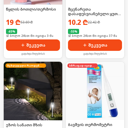
წყლის ბოთლი/თერმოსი
მცენარეთა
დასაფესვიანებელი ყუთი
2ც
19
₾
10.2
₾
53.69
₾
22.42
₾
-
65
%
-
55
%
🛒 ბოლო 24სთ-ში იყიდა 3-მა
🛒 ბოლო 24სთ-ში იყიდა 37-მა
შეკვეთა
შეკვეთა
გადახდა მიღებისას
გადახდა მიღებისას
შეზღუდული რაოდენობა
სწრაფად იყიდება
ბავშვის თერმომეტრი
ეზოს სანათი მზის