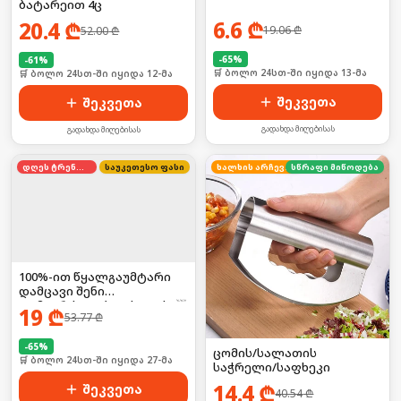
ბატარეით 4ც
6.6
₾
20.4
₾
19.06
₾
52.00
₾
-
65
%
-
61
%
🛒 ბოლო 24სთ-ში იყიდა 13-მა
🛒 ბოლო 24სთ-ში იყიდა 12-მა
შეკვეთა
შეკვეთა
გადახდა მიღებისას
გადახდა მიღებისას
დღეს ტრენდში
საუკეთესო ფასი
ხალხის არჩევანი
სწრაფი მიწოდება
100%-ით წყალგაუმტარი
დამცავი შენი
დამაგრძელებლისთვის! ☔
19
₾
53.77
₾
🛡️
-
65
%
ცომის/სალათის
🛒 ბოლო 24სთ-ში იყიდა 27-მა
საჭრელი/საფხეკი
14.4
₾
შეკვეთა
40.54
₾