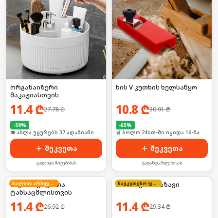
ორგანაიზერი
ხის V კუთხის ხელსაწყო
მაკაჟიასთვის
11.4
₾
10.8
₾
27.78
₾
30.91
₾
-
59
%
-
65
%
🛒 ბოლო 24სთ-ში იყიდა 8-მა
🛒 ბოლო 24სთ-ში იყიდა 16-მა
შეკვეთა
შეკვეთა
გადახდა მიღებისას
გადახდა მიღებისას
ნაჭრის კალათა
ხალხის არჩევანი
ოთხმაგი სახაზავი
საუკეთესო ფასი
ტანსაცმლისთვის
11.4
₾
11.4
₾
26.92
₾
29.34
₾