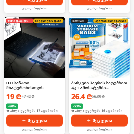
გადახდა მიღებისას
გადახდა მიღებისას
სწრაფად ქრება
საუკეთესო ფასი
Best Seller
კვირის შეთავაზება
LED სანათი
პარკები ჰაერის სატუმბით
მხატვრობისთვის
4ც + ამოსატუმბი
მოწყობილობა, ადგილის
19
₾
26.4
₾
47.42
₾
56.39
₾
დასაზოგად
-
60
%
-
53
%
🛒 ბოლო 24სთ-ში იყიდა 24-მა
შეკვეთა
შეკვეთა
გადახდა მიღებისას
გადახდა მიღებისას