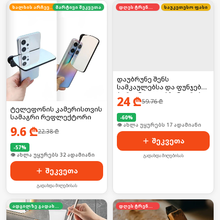
ხალხის არჩევანი
მარტივი შეკვეთა
დღეს ტრენდში
საუკეთესო ფასი
დაუბრუნე შენს
სამკაულებსა და ფუნჯებს
პირვანდელი ბზინვარება!
24
₾
59.76
₾
💍✨ ულტრაბგერითი
ტელეფონის კამერისთვის
საწმენდით
სამაგრი რეფლექტორი
-
60
%
🛒 ბოლო 24სთ-ში იყიდა 23-მა
9.6
₾
22.38
₾
შეკვეთა
-
57
%
🛒 ბოლო 24სთ-ში იყიდა 43-მა
გადახდა მიღებისას
შეკვეთა
გადახდა მიღებისას
ადგილზე გადახდა
დღეს ტრენდში