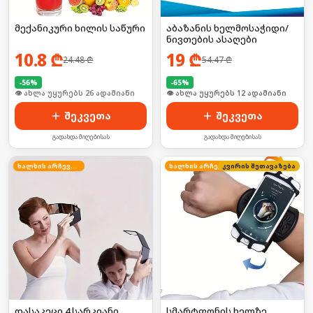
მექანიკური ხილის საწური
აბაზანის ხელმოსაჭიდი/
ნივთების ასაღები
10.8
₾
19
₾
24.48
₾
54.47
₾
-
56
%
-
65
%
🛒 ბოლო 24სთ-ში იყიდა 40-მა
🛒 ბოლო 24სთ-ში იყიდა 15-მა
შეკვეთა
შეკვეთა
გადახდა მიღებისას
გადახდა მიღებისას
ხალხის არჩევანი
ხალხის არჩევანი
კვირის შეთავაზება
დასაკეცი 4 სარკიანი
სმარტფონის ხელზე