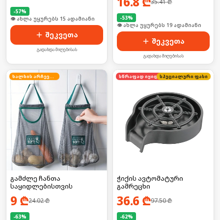
16.8
₾
35.41
₾
-
57
%
-
53
%
🛒 ბოლო 24სთ-ში იყიდა 19-მა
🛒 ბოლო 24სთ-ში იყიდა 27-მა
შეკვეთა
შეკვეთა
გადახდა მიღებისას
გადახდა მიღებისას
ხალხის არჩევანი
სწრაფად იყიდება
სპეციალური ფასი
გამძლე ჩანთა
ჭიქის ავტომატური
საყიდლებისთვის
გამრეცხი
9
₾
36.6
₾
24.02
₾
97.50
₾
-
63
%
-
62
%