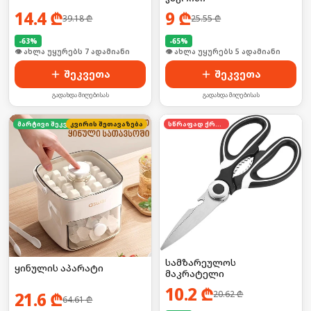
14.4
₾
9
₾
39.18
₾
25.55
₾
-
63
%
-
65
%
🛒 ბოლო 24სთ-ში იყიდა 13-მა
🛒 ბოლო 24სთ-ში იყიდა 53-მა
შეკვეთა
შეკვეთა
გადახდა მიღებისას
გადახდა მიღებისას
კვირის შეთავაზება
მარტივი შეკვეთა
სწრაფად ქრება
სამზარეულოს
ყინულის აპარატი
მაკრატელი
10.2
₾
21.6
₾
20.62
₾
64.61
₾