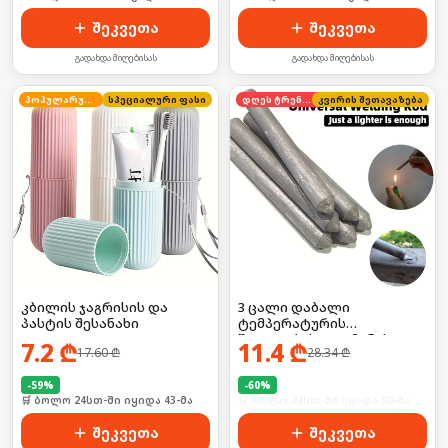
შეკვეთა
შეკვეთა
გადახდა მიღებისას
გადახდა მიღებისას
პოპულარული
სპეციალური ფასი
დღეს ტრენდში
კვირის შეთავაზება
კბილის ჯაგრისის და
3 ცალი დაბალი
პასტის შესანახი
ტემპერატურის
შედუღების ალუმინის
7.2
₾
11.4
₾
17.60
₾
28.34
₾
წნელი, გამოიყენება
მეტალის დასაწებებლად
-
59
%
და ხვრელების
-
60
%
🛒 ბოლო 24სთ-ში იყიდა 43-მა
🛒 ბოლო 24სთ-ში იყიდა 50-მა
ამოსავსებად
შეკვეთა
შეკვეთა