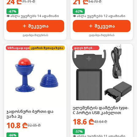
24
₾
21
₾
71.71
₾
54.73
₾
-
67
%
-
62
%
🛒 ბოლო 24სთ-ში იყიდა 18-მა
🛒 ბოლო 24სთ-ში იყიდა 18-მა
შეკვეთა
შეკვეთა
გადახდა მიღებისას
გადახდა მიღებისას
კვირის შეთავაზება
სწრაფად იყიდება
დღეს ტრენდში
ელემენტის დამტენი type-
ჯადოსნური ბურთი და
C პორტი USB კაბელით
ვაზა 2ც
18.6
₾
43.64
₾
10.8
₾
32.05
₾
-
57
%
-
66
%
👁 ახლა უყურებს 11 ადამიანი