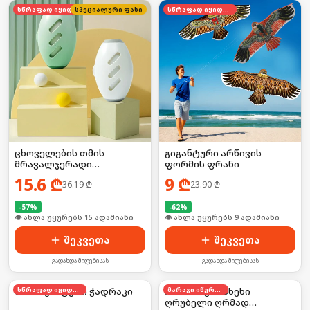
სწრაფად იყიდება
სპეციალური ფასი
სწრაფად იყიდება
ცხოველების თმის
გიგანტური არწივის
მრავალჯერადი
ფორმის ფრანი
მოსაშორებელი
15.6
₾
9
₾
36.19
₾
23.90
₾
-
57
%
-
62
%
🛒 ბოლო 24სთ-ში იყიდა 19-მა
🛒 ბოლო 24სთ-ში იყიდა 11-მა
შეკვეთა
შეკვეთა
გადახდა მიღებისას
გადახდა მიღებისას
ხის მაგნიტური ჭადრაკი
სწრაფად იყიდება
ორმხრივი სახეხი
მარაგი იწურება
ღრუბელი ღრმად