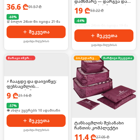
დამხმარე — დარგვა და
36.6
₾
სარეველების მოცილება
91.57
₾
19
₾
53.22
₾
უმარტივესად!
-
60
%
-
64
%
🛒 ბოლო 24სთ-ში იყიდა 21-მა
🛒 ბოლო 24სთ-ში იყიდა 19-მა
შეკვეთა
შეკვეთა
გადახდა მიღებისას
გადახდა მიღებისას
მარაგი იწურება
პოპულარული
მარტივი შეკვეთა
⚡ ჩააგდე და დაივიწყე:
ფეხსაცმლის
დეოდორანტი
9
₾
21.16
₾
-
57
%
🛒 ბოლო 24სთ-ში იყიდა 17-მა
შეკვეთა
ტანსაცმლის შესანახი
ჩანთის კომპლექტი
გადახდა მიღებისას
11.4
₾
27.05
₾