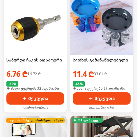
საბურღი ჩაკის ადაპტერი
სითხის გამანაწილებელი
6.76
₾
11.4
₾
16.72
₾
33.01
₾
-
60
%
-
65
%
🛒 ბოლო 24სთ-ში იყიდა 48-მა
🛒 ბოლო 24სთ-ში იყიდა 8-მა
შეკვეთა
შეკვეთა
გადახდა მიღებისას
გადახდა მიღებისას
ხალხის არჩევანი
კვირის შეთავაზება
მარტივი შეკვეთა