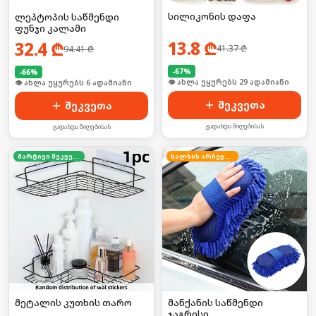
სილიკონის დაფა
ლეპტოპის საწმენდი
ფუნჯი კალამი
13.8
₾
32.4
₾
41.37
₾
94.41
₾
-
67
%
-
66
%
🛒 ბოლო 24სთ-ში იყიდა 39-მა
🛒 ბოლო 24სთ-ში იყიდა 6-მა
შეკვეთა
შეკვეთა
გადახდა მიღებისას
გადახდა მიღებისას
მარტივი შეკვეთა
ხალხის არჩევანი
მეტალის კუთხის თარო
მანქანის საწმენდი
ჯაგრისი