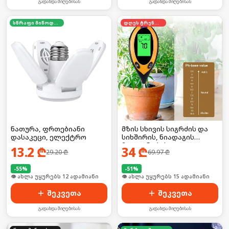
გადახდა მიღებისას
გადახდა მიღებისას
სწრაფი მიწოდება
დღეს ტრენდში
ნათურა, ფრთებიანი
მზის სხივის სიგრძის და
დასაკეცი, ელექტრო
სიხშირის, ნიადაგის
მჟავიანობის,
13.2
₾
34
₾
29.20
₾
69.97
₾
ტემპერატურის საზომი
ხელსაწყო ელემენტზე
-
55
%
-
51
%
🛒 ბოლო 24სთ-ში იყიდა 21-მა
🛒 ბოლო 24სთ-ში იყიდა 23-მა
შეკვეთა
შეკვეთა
გადახდა მიღებისას
გადახდა მიღებისას