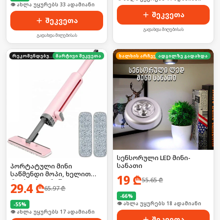
👁 ახლა უყურებს 33 ადამიანი
შეკვეთა
შეკვეთა
გადახდა მიღებისას
გადახდა მიღებისას
რეკომენდებული
მარტივი შეკვეთა
ხალხის არჩევანი
ადგილზე გადახდა
სენსორული LED მინი-
სანათი
პორტატული მინი
საწმენდი მოპი, ხელით
19
₾
55.65
₾
რეცხვის გარეშე
29.4
₾
65.97
₾
-
66
%
🛒 ბოლო 24სთ-ში იყიდა 25-მა
-
55
%
🛒 ბოლო 24სთ-ში იყიდა 25-მა
შეკვეთა