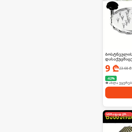
ბოსტნეულის
დასაქუცმაც
9
₾
23.68
₾
-
62
%
🛒 ბოლო 24სთ-შ
სწრაფად ქრება