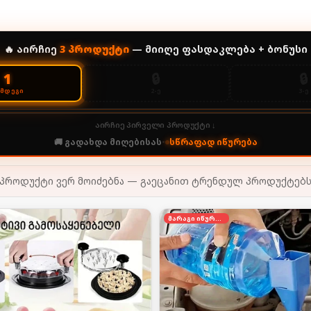
🔥 აირჩიე
3
პროდუქტი
— მიიღე ფასდაკლება + ბონუსი
🔒
🔒
1
2-Ე
3-Ე
ᲔᲛᲓᲔᲒᲘ
აირჩიე პირველი პროდუქტი ↓
🚚 გადახდა მიღებისას
•
სწრაფად იწურება
პროდუქტი ვერ მოიძებნა — გაეცანით ტრენდულ პროდუქტებ
მარაგი იწურება