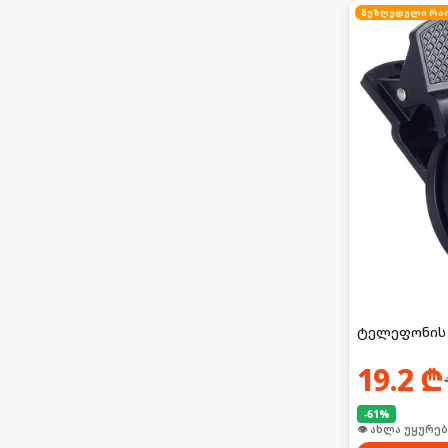
ტელეფონის 
19.2
₾
-
61
%
🛒 ბოლო 24სთ-შ