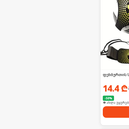
ფეხბურთის 
14.4
₾
-
50
%
👁 ახლა უყურებ