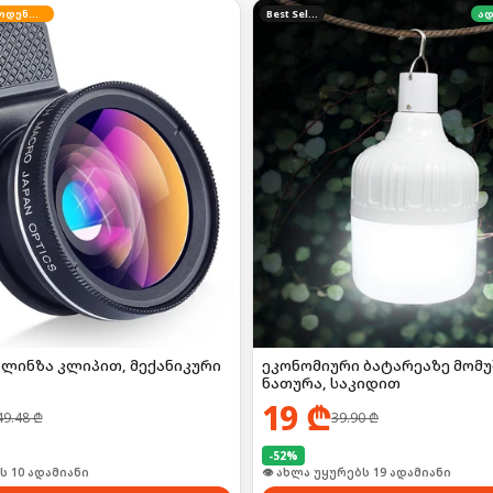
შეზღუდული რაოდენობა
Best Seller
ად
ლინზა კლიპით, მექანიკური
ეკონომიური ბატარეაზე მომუ
ნათურა, საკიდით
19
₾
49.48
₾
39.90
₾
-
52
%
ი იყიდა 15-მა
🛒 ბოლო 24სთ-ში იყიდა 3-მა