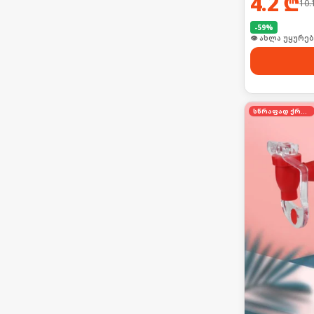
4.2
₾
10.
-
59
%
👁 ახლა უყურებ
სწრაფად ქრება