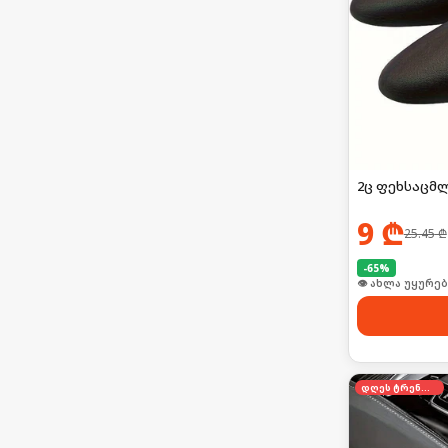
2ც ფეხსაცმ
9
₾
25.45
₾
-
65
%
👁 ახლა უყურებ
დღეს ტრენდში