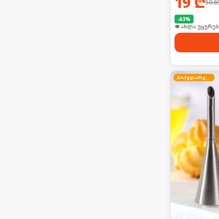
19
₾
50.6
-
63
%
👁 ახლა უყურებ
პოპულარული