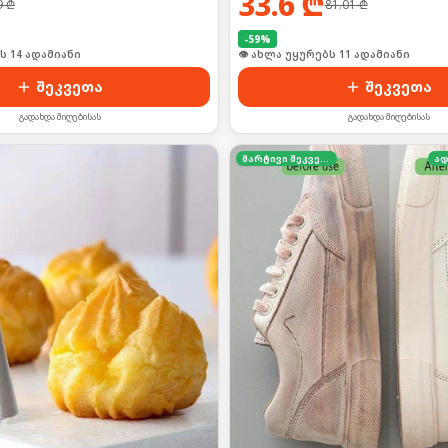
33.6
₾
9
₾
81.01
₾
-
59
%
ს 14 ადამიანი
👁 ახლა უყურებს 11 ადამიანი
შეკვეთა
შეკვეთა
გადახდა მიღებისას
გადახდა მიღებისას
მარტივი შეკვეთა
ად