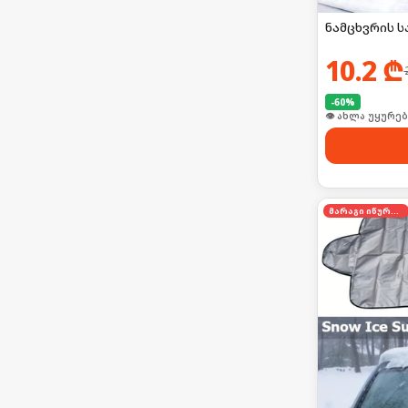
ნამცხვრის 
10.2
₾
-
60
%
👁 ახლა უყურებ
მარაგი იწურება