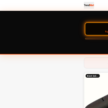
Შ
Best Seller