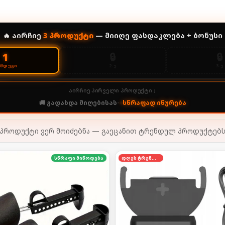
🔥 აირჩიე
3
პროდუქტი
— მიიღე ფასდაკლება + ბონუსი
🔒
🔒
1
2-Ე
3-Ე
ᲔᲛᲓᲔᲒᲘ
აირჩიე პირველი პროდუქტი ↓
🚚 გადახდა მიღებისას
•
სწრაფად იწურება
პროდუქტი ვერ მოიძებნა — გაეცანით ტრენდულ პროდუქტებ
სწრაფი მიწოდება
დღეს ტრენდში