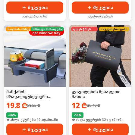
შეკვეთა
შეკვეთა
გადახდა მიღებისას
გადახდა მიღებისას
ხალხის არჩევანი
სწრაფი მიწოდება
დღეს ტრენდში
საუკეთესო ფასი
მანქანის
ყვავილების შესაფუთი
მრავალფუნქციური
ჩანთა
ტელეფონის დამჭერი
19.8
₾
12
₾
58.55
₾
29.40
₾
-
66
%
-
59
%
🛒 ბოლო 24სთ-ში იყიდა 2-მა
🛒 ბოლო 24სთ-ში იყიდა 43-მა
შეკვეთა
შეკვეთა