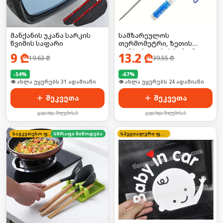
მანქანის უკანა სარკის
სამზარეულოს
წვიმის საფარი
თერმომეტრი, ზეთის
ტემპერატურის საზომი
9
₾
13.2
₾
19.63
₾
39.55
₾
ელემენტზე
-
54
%
-
67
%
🛒 ბოლო 24სთ-ში იყიდა 47-მა
🛒 ბოლო 24სთ-ში იყიდა 31-მა
შეკვეთა
შეკვეთა
გადახდა მიღებისას
გადახდა მიღებისას
საუკეთესო ფასი
სწრაფი მიწოდება
სპეციალური ფასი