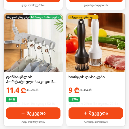
გადახდა მიღებისას
გადახდა მიღებისას
რეკომენდებული
სწრაფი მიწოდება
სპეციალური ფასი
ტანსაცმლის
ხორცის დასაკეპი
პორტატიული საკიდი 5
კაუჭით
11.4
₾
9
₾
31.26
₾
20.84
₾
-
64
%
-
57
%
🛒 ბოლო 24სთ-ში იყიდა 52-მა
🛒 ბოლო 24სთ-ში იყიდა 22-მა
შეკვეთა
შეკვეთა
გადახდა მიღებისას
გადახდა მიღებისას