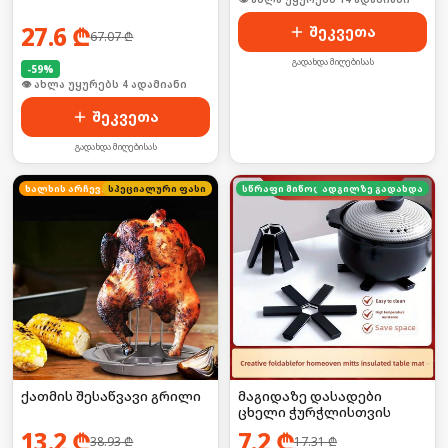
27.6
₾
შეკვეთა
67.07
₾
გადახდა მიღებისას
-
59
%
🛒 ბოლო 24სთ-ში იყიდა 2-მა
შეკვეთა
გადახდა მიღებისას
ხალხის არჩევანი
სპეციალური ფასი
სწრაფი მიწოდება
ადგილზე გადახდა
ქათმის შესაწვავი გრილი
მაგიდაზე დასადები
ცხელი ჭურჭლისთვის
13.2
₾
7.2
₾
38.93
₾
17.31
₾