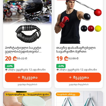
პორტატიული საკეტი
თავზე დასამაგრებელი
ველოსიპედისთვის/
სავარჯიშო ბურთი
ჩაფხუტისთვის
20
₾
19
₾
55.22
₾
52.86
₾
-
64
%
-
64
%
🛒 ბოლო 24სთ-ში იყიდა 18-მა
🛒 ბოლო 24სთ-ში იყიდა 19-მა
შეკვეთა
შეკვეთა
გადახდა მიღებისას
გადახდა მიღებისას
სპეციალური ფასი
საუკეთესო ფასი
ხალხის არჩევანი