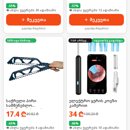
-
55
%
-
57
%
🛒 ბოლო 24სთ-ში იყიდა 32-მა
🛒 ბოლო 24სთ-ში იყიდა 16-მა
შეკვეთა
შეკვეთა
გადახდა მიღებისას
გადახდა მიღებისას
სწრაფი მიწოდება
TOP არჩევანი
ადგილზე გადახდა
საჭრელი პირი
ელექტრო ყურის კოვზი
სამშენებლო
კამერით
სამუშაოებისთვის 2ც
17.4
₾
34
₾
49.82
₾
100.20
₾
-
65
%
-
66
%
🛒 ბოლო 24სთ-ში იყიდა 5-მა
🛒 ბოლო 24სთ-ში იყიდა 24-მა