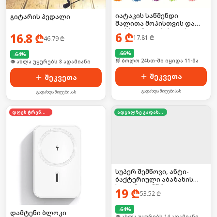
იატაკის საწმენდი
გიტარის პედალი
შალითა მოპისთვის და
ფეხსაცმელებისთვის 2ც
6
₾
16.8
₾
17.81
₾
46.79
₾
-
66
%
-
64
%
🛒 ბოლო 24სთ-ში იყიდა 11-მა
🛒 ბოლო 24სთ-ში იყიდა 8-მა
შეკვეთა
შეკვეთა
გადახდა მიღებისას
გადახდა მიღებისას
დღეს ტრენდში
ადგილზე გადახდა
სუპერ შემწოვი, ანტი-
ბაქტერიული აბაზანის
ხალიჩა — მშრალი და
19
₾
53.52
₾
უსაფრთხო იატაკისთვის
-
64
%
დამტენი ბლოკი
🛒 ბოლო 24სთ-ში იყიდა 17-მა