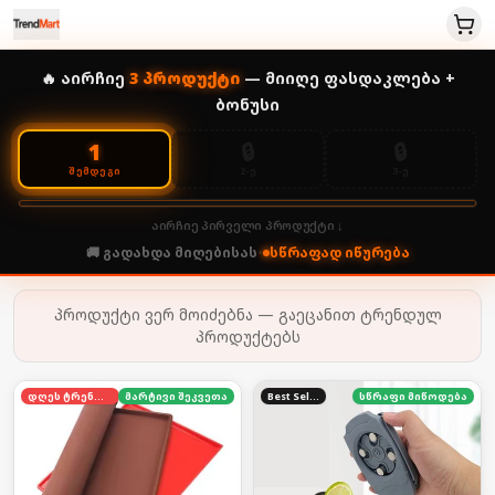
🔥 აირჩიე
3
პროდუქტი
— მიიღე ფასდაკლება +
ბონუსი
🔒
🔒
1
2-Ე
3-Ე
ᲨᲔᲛᲓᲔᲒᲘ
აირჩიე პირველი პროდუქტი ↓
🚚 გადახდა მიღებისას
•
სწრაფად იწურება
პროდუქტი ვერ მოიძებნა — გაეცანით ტრენდულ
პროდუქტებს
დღეს ტრენდში
მარტივი შეკვეთა
Best Seller
სწრაფი მიწოდება