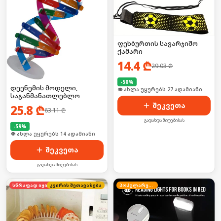
ფეხბურთის სავარჯიშო
ქამარი
14.4
₾
29.03
₾
-
50
%
დეენემის მოდელი,
👁 ახლა უყურებს 27 ადამიანი
საგანმანათლებლო
შეკვეთა
25.8
₾
63.11
₾
გადახდა მიღებისას
-
59
%
👁 ახლა უყურებს 14 ადამიანი
შეკვეთა
გადახდა მიღებისას
კვირის შეთავაზება
სწრაფად იყიდება
პოპულარული