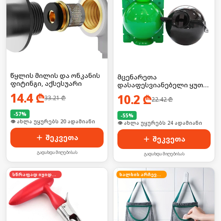
წყლის მილის და ონკანის
მცენარეთა
ფიტინგი, აქსესუარი
დასაფესვიანებელი ყუთი
2ც
14.4
₾
10.2
₾
33.21
₾
22.42
₾
-
57
%
-
55
%
🛒 ბოლო 24სთ-ში იყიდა 26-მა
🛒 ბოლო 24სთ-ში იყიდა 37-მა
შეკვეთა
შეკვეთა
გადახდა მიღებისას
გადახდა მიღებისას
სწრაფად იყიდება
ხალხის არჩევანი