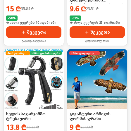
გრძელბეწვიანი
ძაღლისთვის/კატისათვის
15
₾
9.6
₾
35.84
₾
23.51
₾
-
58
%
-
59
%
🛒 ბოლო 24სთ-ში იყიდა 12-მა
🛒 ბოლო 24სთ-ში იყიდა 39-მა
შეკვეთა
შეკვეთა
გადახდა მიღებისას
გადახდა მიღებისას
პოპულარული
სწრაფი მიწოდება
სწრაფად იყიდება
ხელის სავარჯიშშო
გიგანტური არწივის
ტრენაჟორი
ფორმის ფრანი
13.8
₾
9
₾
36.23
₾
23.90
₾