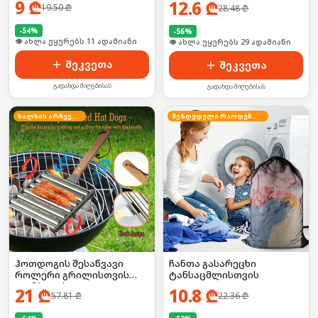
9
₾
12.6
₾
19.50
₾
28.48
₾
-
54
%
-
56
%
🛒 ბოლო 24სთ-ში იყიდა 19-მა
🛒 ბოლო 24სთ-ში იყიდა 44-მა
შეკვეთა
შეკვეთა
გადახდა მიღებისას
გადახდა მიღებისას
ხალხის არჩევანი
შეზღუდული რაოდენობა
ჰოთდოგის შესაწვავი
ჩანთა გასარეცხი
როლერი გრილისთვის
ტანსაცმლისთვის
(კომპლექტი)
21
₾
10.8
₾
57.81
₾
22.36
₾