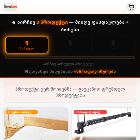
🔥 აირჩიე
3
პროდუქტი
— მიიღე ფასდაკლება +
ბონუსი
🔒
🔒
1
2-Ე
3-Ე
ᲨᲔᲛᲓᲔᲒᲘ
აირჩიე პირველი პროდუქტი ↓
🚚 გადახდა მიღებისას
•
სწრაფად იწურება
პროდუქტი ვერ მოიძებნა — გაეცანით ტრენდულ
პროდუქტებს
ხალხის არჩევანი
სწრაფად იყიდება