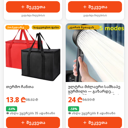
შეკვეთა
შეკვეთა
გადახდა მიღებისას
გადახდა მიღებისას
პოპულარული
საუკეთესო ფასი
კვირის შეთავაზება
თერმო ჩანთა
ულტრა-მძლავრი საშხაპე
ყურმილი — გაზარდე
წყლის წნევა 300%-ით! 🚀💧
13.8
₾
24
₾
38.32
₾
56.59
₾
-
64
%
-
58
%
🛒 ბოლო 24სთ-ში იყიდა 53-მა
🛒 ბოლო 24სთ-ში იყიდა 11-მა
შეკვეთა
შეკვეთა