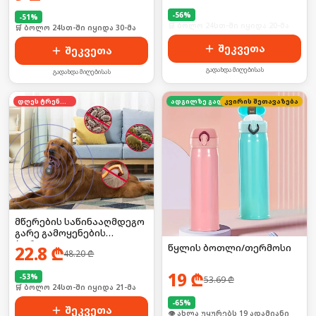
-
56
%
-
51
%
🛒 ბოლო 24სთ-ში იყიდა 20-მა
🛒 ბოლო 24სთ-ში იყიდა 30-მა
შეკვეთა
შეკვეთა
გადახდა მიღებისას
გადახდა მიღებისას
დღეს ტრენდში
კვირის შეთავაზება
ადგილზე გადახდა
მწერების საწინააღმდეგო
გარე გამოყენების
პორტატული
წყლის ბოთლი/თერმოსი
22.8
₾
48.20
₾
დამაფრთხობელი
ელემენტზე
19
₾
-
53
%
53.69
₾
🛒 ბოლო 24სთ-ში იყიდა 21-მა
-
65
%
შეკვეთა
🛒 ბოლო 24სთ-ში იყიდა 3-მა